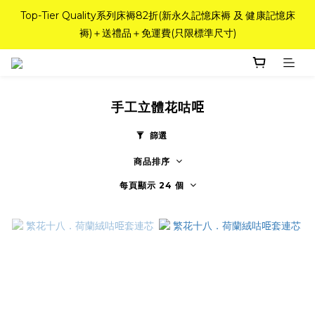
如需訂造特別尺寸床褥，請聯繫海馬牌Outlet客服 WhatsApp 
Top-Tier Quality系列床褥82折(新永久記憶床褥 及 健康記憶床
褥)＋送禮品＋免運費(只限標準尺寸)
98842008！
粉紅水晶床褥，立即搶購，享6折優惠！
手工立體花咕𠱸
如需訂造特別尺寸床褥，請聯繫海馬牌Outlet客服 WhatsApp 
98842008！
篩選
商品排序
每頁顯示 24 個