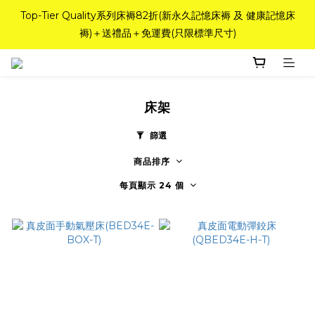
如需訂造特別尺寸床褥，請聯繫海馬牌Outlet客服 WhatsApp 
Top-Tier Quality系列床褥82折(新永久記憶床褥 及 健康記憶床
褥)＋送禮品＋免運費(只限標準尺寸)
98842008！
粉紅水晶床褥，立即搶購，享6折優惠！
床架
如需訂造特別尺寸床褥，請聯繫海馬牌Outlet客服 WhatsApp 
98842008！
篩選
商品排序
每頁顯示 24 個