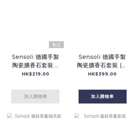
售完
Sensoli 德國手製
Sensoli 德國手製
陶瓷擴香石套裝 +
陶瓷擴香石套裝 (薰
Zest 提震精神 複
衣草&甜橙精油) (大
HK$219.00
HK$399.00
方香薰油一支(細盒
盒裝)
裝)
加入購物車
加入購物車