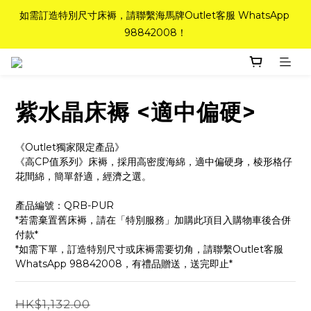
如需訂造特別尺寸床褥，請聯繫海馬牌Outlet客服 WhatsApp 
如需訂造特別尺寸床褥，請聯繫海馬牌Outlet客服 WhatsApp 
98842008！
98842008！
Top-Tier Quality系列床褥82折(新永久記憶床褥 及 健康記憶床
褥)＋送禮品＋免運費(只限標準尺寸)
紫水晶床褥 <適中偏硬>
粉紅水晶床褥，立即搶購，享6折優惠！
《Outlet獨家限定產品》
如需訂造特別尺寸床褥，請聯繫海馬牌Outlet客服 WhatsApp 
《高CP值系列》床褥，採用高密度海綿，適中偏硬身，棱形格仔
花間綿，簡單舒適，經濟之選。
98842008！
產品編號：QRB-PUR
*若需棄置舊床褥，請在「特別服務」加購此項目入購物車後合併
付款*
*如需下單，訂造特別尺寸或床褥需要切角，請聯繫Outlet客服
WhatsApp 98842008，有禮品贈送，送完即止*
HK$1,132.00