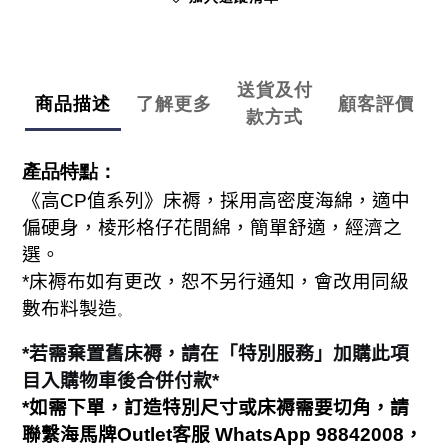
送貨及付
商品描述
了解更多
顧客評價
款方式
產品特點：
《高
CP
值系列》床褥，採用高密度海綿，適中
偏硬身，棱形格仔花間綿，簡單舒適，經濟之
選。
*
床褥布如有更改，恕不另行通知，會改用同級
數布料製造
。
*
若需棄置舊床褥，請在「特別服務」加購此項
目入購物車後合併付款
*
*
如需下單，訂造特別尺寸或床褥需要切角，請
聯繫海馬牌
Outlet
客服
WhatsApp 98842008
，