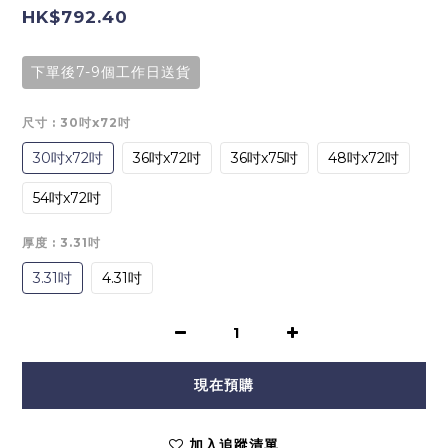
HK$792.40
下單後7-9個工作日送貨
尺寸
: 30吋x72吋
30吋x72吋
36吋x72吋
36吋x75吋
48吋x72吋
54吋x72吋
厚度
: 3.31吋
3.31吋
4.31吋
現在預購
加入追蹤清單