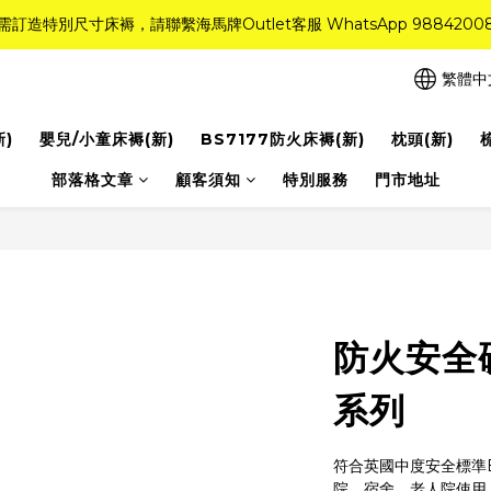
需訂造特別尺寸床褥，請聯繫海馬牌Outlet客服 WhatsApp 9884200
需訂造特別尺寸床褥，請聯繫海馬牌Outlet客服 WhatsApp 9884200
r Quality系列床褥82折(新永久記憶床褥 及 健康記憶床褥)＋送禮品＋免運費
繁體中
粉紅水晶床褥，立即搶購，享6折優惠！
新)
嬰兒/小童床褥(新)
BS7177防火床褥(新)
枕頭(新)
需訂造特別尺寸床褥，請聯繫海馬牌Outlet客服 WhatsApp 9884200
部落格文章
顧客須知
特別服務
門市地址
防火安全硬
系列
符合英國中度安全標準BS7
院、宿舍、老人院使用