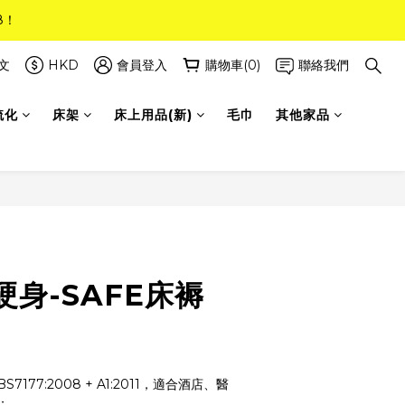
8！
8！
(只限標準尺寸)
文
HKD
會員登入
購物車(0)
聯絡我們
梳化
床架
床上用品(新)
毛巾
其他家品
8！
身-SAFE床褥
177:2008 + A1:2011，適合酒店、醫
；