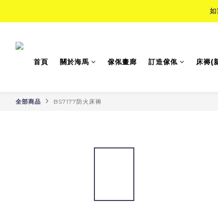
如
如
Top-Tie
首頁
關於海馬
傢俬畫廊
訂造傢俬
床褥(
如
全部商品
BS7177防火床褥