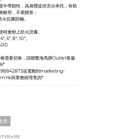
度中帶韌性，為身體提供充分承托，有助
褥耐用，不易變形；
防火抗菌防蟎。
貨時會附上防火證書。
6", 8", 10"。
ARD
褥需要切角，請聯繫海馬牌Outlet客服
8*
842873或電郵到marketing-
.com.hk與業務經理查詢*
送貨
吋x72吋x3吋