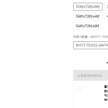
30吋x72吋x3吋
36吋x72吋x4吋
54吋x72吋x6吋
布料+證書
: #HYT-T
#HYT-TEX02-AN
以優惠價加購商品
棄
的
弓
W