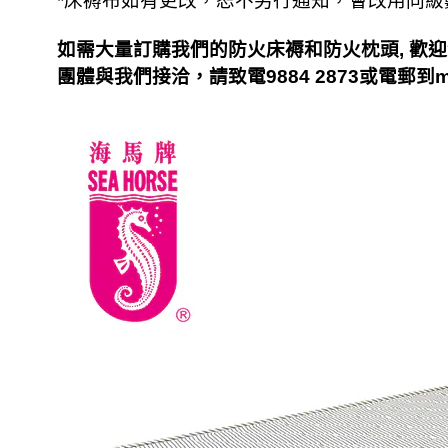
*
床褥布如有更改，恕不另行通知，會改用同級
和
如需大量訂購我們的防火床褥
防火枕頭
,
歡迎
，
團體與我們接洽
請致電
9884 2873
或電郵到
m