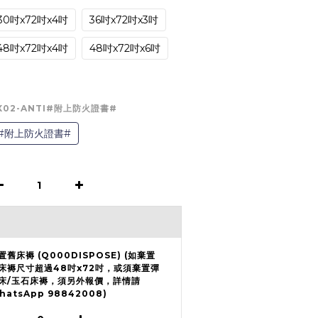
30吋x72吋x4吋
36吋x72吋x3吋
48吋x72吋x4吋
48吋x72吋x6吋
EX02-ANTI#附上防火證書#
TI#附上防火證書#
置舊床褥 (Q000DISPOSE) (如棄置
床褥尺寸超過48吋x72吋，或須棄置彈
床/玉石床褥，須另外報價，詳情請
hatsApp 98842008)