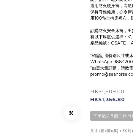
選用防火硬身褥，高硬
保持脊椎健康，亦令床
用100%全棉床褥布，
訂購防火安全床褥，出
有以下厚度供選擇：3", 4", 
產品編號︰QSAFE-H
*如需訂造特別尺寸或床
WhatsApp 9884200
*如需大量訂購，請致電98
promo@seahorse
HK$1,809.00
HK$1,356.80
下單後7-9個工作日
尺寸 (長x闊x厚)
: 30