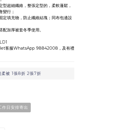
米定型超細纖維，整張定型的，柔軟蓬鬆，
會變行；
固定填充物，防止纖維結塊；同布包邊設
搭配加厚被套冬季使用。
LD1
et客服WhatsApp 98842008，及有禮
被 1張8折 2張7折
個工作日安排寄出