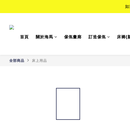
如
如
Top-Tie
首頁
關於海馬
傢俬畫廊
訂造傢俬
床褥(
如
全部商品
床上用品