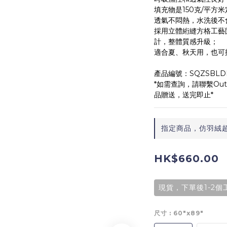
填充物是150克/平方
透氣不悶熱，水洗後不
採用立體絎縫方格工藝
計，整體質感升級；
適合夏、秋天用，也可
產品編號：SQZSBLD
*如需查詢，請聯繫Outl
品贈送，送完即止*
指定商品，仿羽絨超柔
HK$660.00
現貨，下單後1-2
尺寸
: 60"x89"