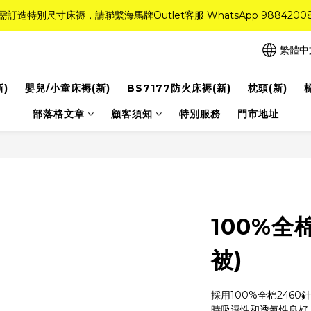
需訂造特別尺寸床褥，請聯繫海馬牌Outlet客服 WhatsApp 9884200
需訂造特別尺寸床褥，請聯繫海馬牌Outlet客服 WhatsApp 9884200
r Quality系列床褥82折(新永久記憶床褥 及 健康記憶床褥)＋送禮品＋免運費
繁體中
粉紅水晶床褥，立即搶購，享6折優惠！
新)
嬰兒/小童床褥(新)
BS7177防火床褥(新)
枕頭(新)
需訂造特別尺寸床褥，請聯繫海馬牌Outlet客服 WhatsApp 9884200
部落格文章
顧客須知
特別服務
門市地址
100%全
被)
採用100%全棉246
時吸濕性和透氣性良好