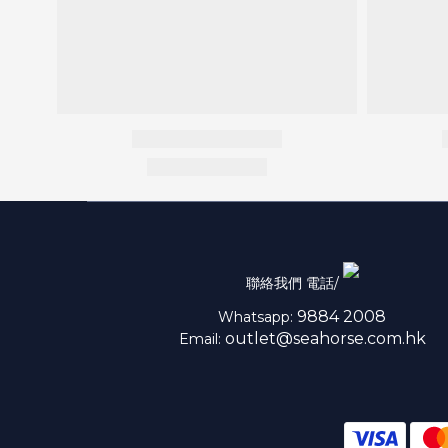
聯絡我們 電話/
9884 2008
Whatsapp:
outlet@seahorse.com.hk
Email: