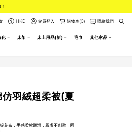
8！
8！
(只限標準尺寸)
文
HKD
會員登入
購物車(0)
聯絡我們
梳化
床架
床上用品(新)
毛巾
其他家品
8！
棉仿羽絨超柔被(夏
0針提花布，手感柔軟順滑，親膚不刺激，同
；