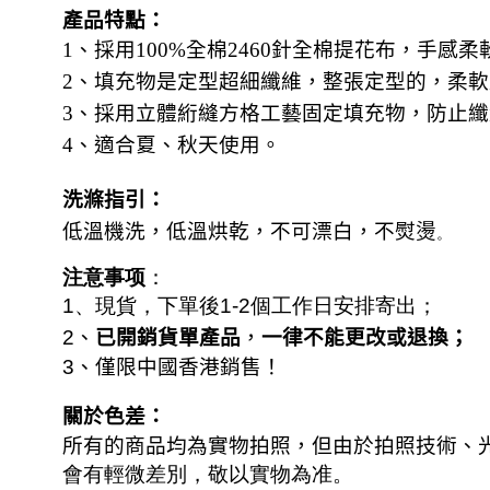
產品特點：
1
、採用
100%
全棉
2460
針全棉提花布，
手感柔
2
、填充物是
定型超細纖維，整張定型的，柔軟
3
、
採用立體絎縫方格工藝固定填充物，防止纖
4
、適合夏、秋天使用。
洗滌指引：
低溫機洗，低溫烘乾，不可漂白，不熨燙
。
注意事项
：
1
、現貨，下單後
1-2
個工作日安排寄出；
已開銷貨單產品
一律不能更改或退換；
2
、
，
3
、僅限中國香港銷售！
關於色差：
所有的商品均為實物拍照，但由於拍照技術、
會有輕微差別，敬以實物為准。