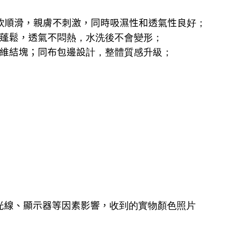
軟順滑，親膚不刺激，同時吸濕性和透氣性良
好；
蓬鬆，透氣不
悶熱，水洗
後不會變形；
維結塊；同布包邊設
計，
整體質感升級；
光線、顯示器等因素影響，
收到的實物顏色照片