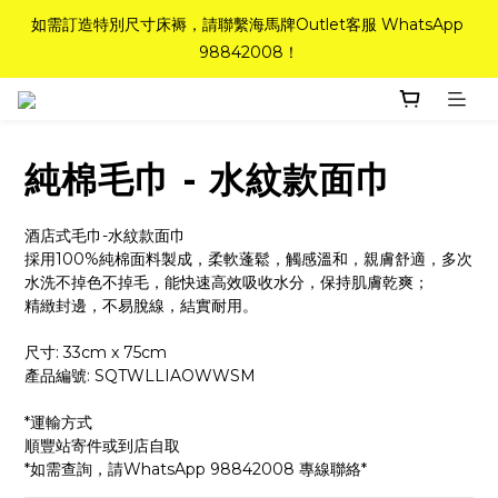
如需訂造特別尺寸床褥，請聯繫海馬牌Outlet客服 WhatsApp 
如需訂造特別尺寸床褥，請聯繫海馬牌Outlet客服 WhatsApp 
98842008！
98842008！
Top-Tier Quality系列床褥82折(新永久記憶床褥 及 健康記憶床
褥)＋送禮品＋免運費(只限標準尺寸)
純棉毛巾 - 水紋款面巾
粉紅水晶床褥，立即搶購，享6折優惠！
酒店式毛巾-水紋款面巾
如需訂造特別尺寸床褥，請聯繫海馬牌Outlet客服 WhatsApp 
採用100%純棉面料製成，柔軟蓬鬆，觸感溫和，親膚舒適，多次
水洗不掉色不掉毛，能快速高效吸收水分，保持肌膚乾爽；
98842008！
精緻封邊，不易脫線，結實耐用。
尺寸: 33cm x 75cm
產品編號: SQTWLLIAOWWSM
*運輸方式
順豐站寄件或到店自取
*如需查詢，請WhatsApp 98842008 專線聯絡*