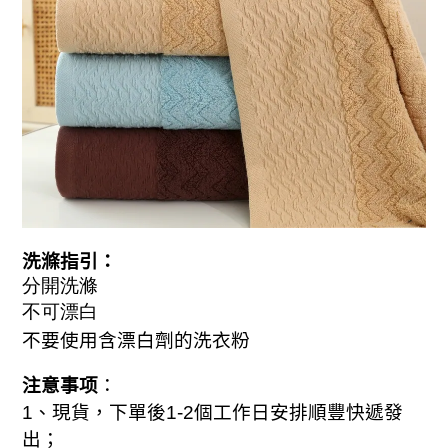
洗滌指引：
分開洗滌
不可漂白
不要使用含漂白劑的洗衣粉
注意事项
：
1
、現貨，下單後
1-2
個工作日安排順豐快遞發
出；