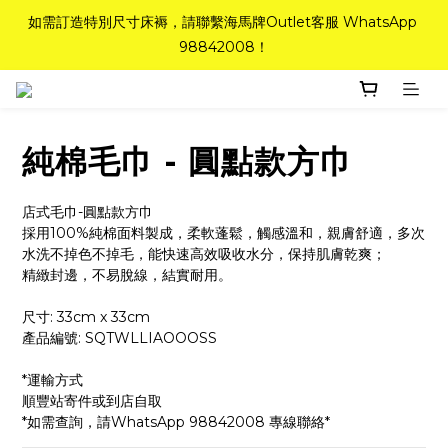
如需訂造特別尺寸床褥，請聯繫海馬牌Outlet客服 WhatsApp 
如需訂造特別尺寸床褥，請聯繫海馬牌Outlet客服 WhatsApp 
98842008！
98842008！
Top-Tier Quality系列床褥82折(新永久記憶床褥 及 健康記憶床
褥)＋送禮品＋免運費(只限標準尺寸)
純棉毛巾 - 圓點款方巾
粉紅水晶床褥，立即搶購，享6折優惠！
店式毛巾-圓點款方巾
如需訂造特別尺寸床褥，請聯繫海馬牌Outlet客服 WhatsApp 
採用100%純棉面料製成，柔軟蓬鬆，觸感溫和，親膚舒適，多次
水洗不掉色不掉毛，能快速高效吸收水分，保持肌膚乾爽；
98842008！
精緻封邊，不易脫線，結實耐用。
尺寸: 33cm x 33cm
產品編號: SQTWLLIAOOOSS
*運輸方式
順豐站寄件或到店自取
*如需查詢，請WhatsApp 98842008 專線聯絡*