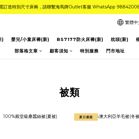
需訂造特別尺寸床褥，請聯繫海馬牌Outlet客服 WhatsApp 9884200
需訂造特別尺寸床褥，請聯繫海馬牌Outlet客服 WhatsApp 9884200
r Quality系列床褥82折(新永久記憶床褥 及 健康記憶床褥)＋送禮品＋免運費
繁體中
粉紅水晶床褥，立即搶購，享6折優惠！
新)
嬰兒/小童床褥(新)
BS7177防火床褥(新)
枕頭(新)
需訂造特別尺寸床褥，請聯繫海馬牌Outlet客服 WhatsApp 9884200
部落格文章
顧客須知
特別服務
門市地址
被類
夏日優惠