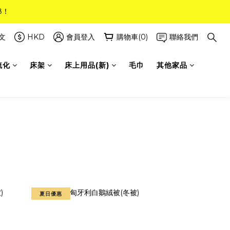
8！
8！
(只限標準尺寸)
文
HKD
會員登入
購物車(0)
聯絡我們
梳化
床架
床上用品(新)
毛巾
其他家品
8！
夏日優惠