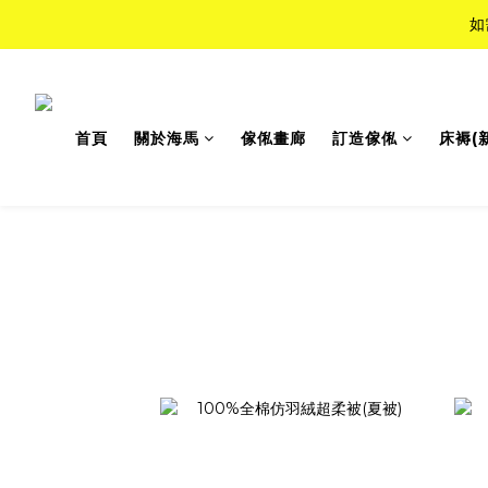
如
如
Top-Tie
首頁
關於海馬
傢俬畫廊
訂造傢俬
床褥(
如