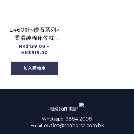
2460針<鑽石系列>
柔滑純棉床笠枕
袋-26161
HK$139.00 ~
HK$519.00
加入購物車
聯絡我們 電話/
9884 2008
Whatsapp:
outlet@seahorse.com.hk
Email: