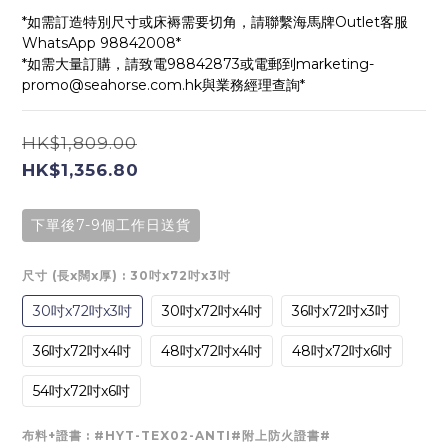
*如需訂造特別尺寸或床褥需要切角，請聯繫海馬牌Outlet客服
WhatsApp 98842008*
*如需大量訂購，請致電98842873或電郵到marketing-
promo@seahorse.com.hk與業務經理查詢*
HK$1,809.00
HK$1,356.80
下單後7-9個工作日送貨
尺寸 (長x闊x厚)
: 30吋x72吋x3吋
30吋x72吋x3吋
30吋x72吋x4吋
36吋x72吋x3吋
36吋x72吋x4吋
48吋x72吋x4吋
48吋x72吋x6吋
54吋x72吋x6吋
布料+證書
: #HYT-TEX02-ANTI#附上防火證書#