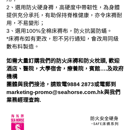
2
、選用防火硬身褥，高硬度中帶韌性，為身體
提供充分承托，有助保持脊椎健康，亦令床褥耐
用，不易變形；
3
、選用
100%
全棉床褥布，防火抗菌防蟎。
*
床褥布如有更改，恕不另行通知，會改用同級
數布料製造。
和
如需大量訂購我們的防火床褥
防火枕頭
,
歡迎
酒店、醫院，大學宿舍，療養院，賓館
….
及政府
機構
，
團體與我們接洽
請致電
9884 2873
或電郵到
marketing-promo@seahorse.com.hk
與我們
業務經理查詢
.