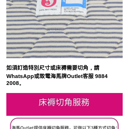
如須訂造特別尺寸或床褥需要切角
，
請
WhatsApp
或致電海馬牌
Outlet
客服
9884
2008。