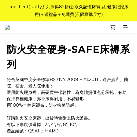
如需訂造特別尺寸床褥，請聯繫海馬牌Outlet客服 WhatsApp 
Top-Tier Quality系列床褥82折(新永久記憶床褥 及 健康記憶床
褥)＋送禮品＋免運費(只限標準尺寸)
98842008！
粉紅水晶床褥，立即搶購，享6折優惠！
防火安全硬身-SAFE床褥系
如需訂造特別尺寸床褥，請聯繫海馬牌Outlet客服 WhatsApp 
98842008！
列
符合英國中度安全標準BS7177:2008 + A1:2011，適合酒店、醫
院、宿舍、老人院使用；
選用防火硬身褥，高硬度中帶韌性，為身體提供充分承托，有助
保持脊椎健康，亦令床褥耐用，不易變形；
用100%全棉床褥布，防火抗菌防蟎。
訂購防火安全床褥，出貨時會附上防火證書。
有以下厚度供選擇：3", 4", 6", 8", 10"。
產品編號︰QSAFE-HARD